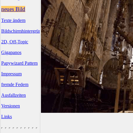
neues Bild
Texte ändern
Bildschirmhintergründe
2D, Off-Topic
Gigapanos
Papywizard Pattern
Impressum
fremde Federn
Ausfallzeiten
Versionen
Links