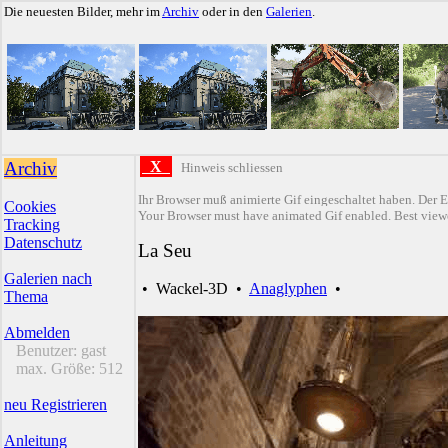
Die neuesten Bilder, mehr im
Archiv
oder in den
Galerien
.
Archiv
X
Hinweis schliessen
Ihr Browser muß animierte Gif eingeschaltet haben. Der E
Cookies
Your Browser must have animated Gif enabled. Best viewe
Tracking
Datenschutz
La Seu
Galerien nach
•
Wackel-3D
•
Anaglyphen
•
Thema
Abmelden
Benutzer:
gast
max. Größe:
512
neu Registrieren
Anleitung