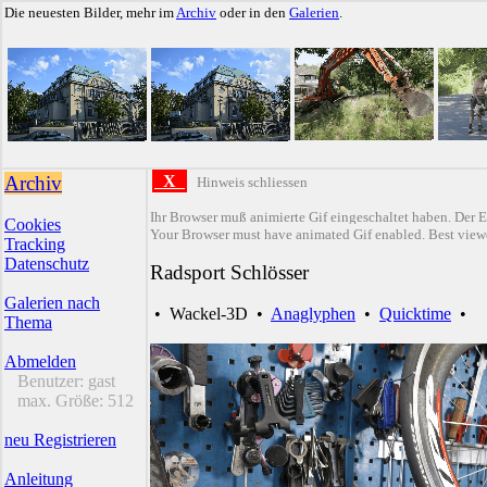
Die neuesten Bilder, mehr im
Archiv
oder in den
Galerien
.
Archiv
X
Hinweis schliessen
Ihr Browser muß animierte Gif eingeschaltet haben. Der E
Cookies
Your Browser must have animated Gif enabled. Best viewe
Tracking
Datenschutz
Radsport Schlösser
Galerien nach
•
Wackel-3D
•
Anaglyphen
•
Quicktime
•
Thema
Abmelden
Benutzer:
gast
max. Größe:
512
neu Registrieren
Anleitung