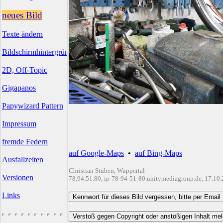
neues Bild
Texte ändern
Bildschirmhintergründe
2D, Off-Topic
Gigapanos
Papywizard Pattern
Impressum
fremde Federn
auf Google-Maps
•
auf Bing-Maps
Ausfallzeiten
Christian Stüben, Wuppertal
Versionen
78.94.51.80, ip-78-94-51-80.unitymediagroup.de, 17.10
Links