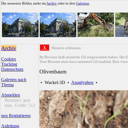
Die neuesten Bilder, mehr im
Archiv
oder in den
Galerien
.
Archiv
X
Hinweis schliessen
Ihr Browser muß animierte Gif eingeschaltet haben. Der E
Cookies
Your Browser must have animated Gif enabled. Best viewe
Tracking
Datenschutz
Olivenbaum
Galerien nach
•
Wackel-3D
•
Anaglyphen
•
Thema
Abmelden
Benutzer:
gast
max. Größe:
512
neu Registrieren
Anleitung