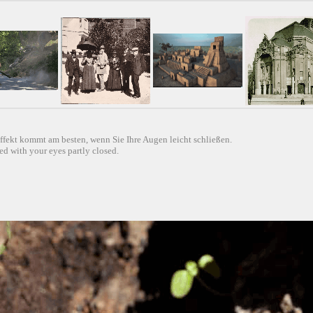
ffekt kommt am besten, wenn Sie Ihre Augen leicht schließen.
d with your eyes partly closed.