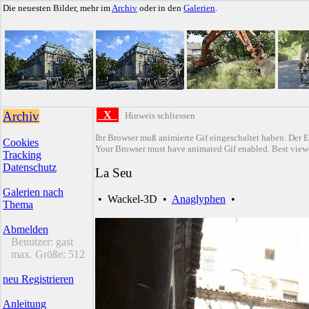
Die neuesten Bilder, mehr im
Archiv
oder in den
Galerien
.
Archiv
X
Hinweis schliessen
Ihr Browser muß animierte Gif eingeschaltet haben. Der E
Cookies
Your Browser must have animated Gif enabled. Best viewe
Tracking
Datenschutz
La Seu
Galerien nach
•
Wackel-3D
•
Anaglyphen
•
Thema
Abmelden
Benutzer:
gast
max. Größe:
512
neu Registrieren
Anleitung