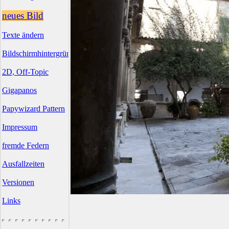
neues Bild
Texte ändern
Bildschirmhintergründe
2D, Off-Topic
Gigapanos
Papywizard Pattern
Impressum
fremde Federn
Ausfallzeiten
Versionen
Links