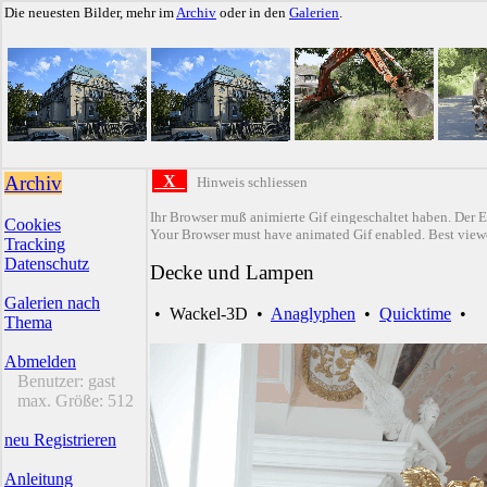
Die neuesten Bilder, mehr im
Archiv
oder in den
Galerien
.
Archiv
X
Hinweis schliessen
Ihr Browser muß animierte Gif eingeschaltet haben. Der E
Cookies
Your Browser must have animated Gif enabled. Best viewe
Tracking
Datenschutz
Decke und Lampen
Galerien nach
•
Wackel-3D
•
Anaglyphen
•
Quicktime
•
Thema
Abmelden
Benutzer:
gast
max. Größe:
512
neu Registrieren
Anleitung