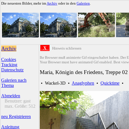
Die neuesten Bilder, mehr im
Archiv
oder in den
Galerien
.
Archiv
X
Hinweis schliessen
Ihr Browser muß animierte Gif eingeschaltet haben. Der E
Cookies
Your Browser must have animated Gif enabled. Best viewe
Tracking
Datenschutz
Maria, Königin des Friedens, Treppe 02
Galerien nach
•
Wackel-3D
•
Anaglyphen
•
Quicktime
•
Thema
Abmelden
Benutzer:
gast
max. Größe:
512
neu Registrieren
Anleitung