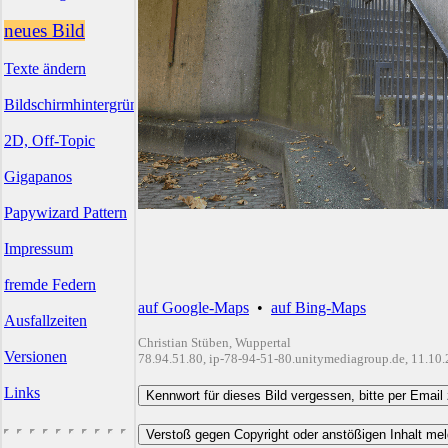
neues Bild
Texte ändern
Bildschirmhintergründe
2D, Off-Topic
Gigapanos
Papywizard Pattern
Impressum
fremde Federn
auf Google-Maps
•
auf Bing-Maps
Ausfallzeiten
Christian Stüben, Wuppertal
Versionen
78.94.51.80, ip-78-94-51-80.unitymediagroup.de, 11.10
Links