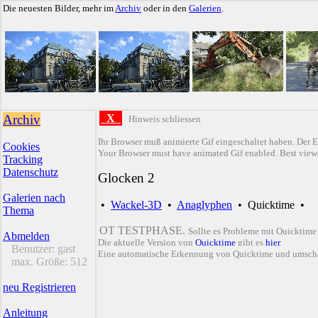
Die neuesten Bilder, mehr im
Archiv
oder in den
Galerien
.
Archiv
X
Hinweis schliessen
Ihr Browser muß animierte Gif eingeschaltet haben. Der E
Cookies
Your Browser must have animated Gif enabled. Best viewe
Tracking
Datenschutz
Glocken 2
Galerien nach
•
Wackel-3D
•
Anaglyphen
•
Quicktime
•
Thema
QT TESTPHASE.
Sollte es Probleme mit Quicktime
Abmelden
Die aktuelle Version von
Quicktime
gibt es
hier
.
Benutzer:
gast
Eine automatische Erkennung von Quicktime und umsch
max. Größe:
512
neu Registrieren
Anleitung