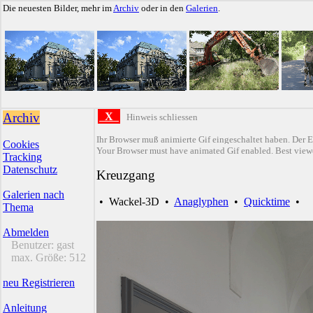
Die neuesten Bilder, mehr im
Archiv
oder in den
Galerien
.
Archiv
X
Hinweis schliessen
Ihr Browser muß animierte Gif eingeschaltet haben. Der E
Cookies
Your Browser must have animated Gif enabled. Best viewe
Tracking
Datenschutz
Kreuzgang
Galerien nach
•
Wackel-3D
•
Anaglyphen
•
Quicktime
•
Thema
Abmelden
Benutzer:
gast
max. Größe:
512
neu Registrieren
Anleitung