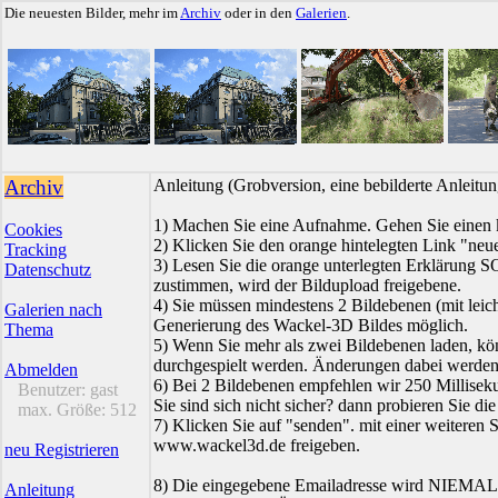
Die neuesten Bilder, mehr im
Archiv
oder in den
Galerien
.
Archiv
Anleitung (Grobversion, eine bebilderte Anleit
1) Machen Sie eine Aufnahme. Gehen Sie einen k
Cookies
2) Klicken Sie den orange hintelegten Link "neue
Tracking
3) Lesen Sie die orange unterlegten Erklärung
Datenschutz
zustimmen, wird der Bildupload freigebene.
4) Sie müssen mindestens 2 Bildebenen (mit leich
Galerien nach
Generierung des Wackel-3D Bildes möglich.
Thema
5) Wenn Sie mehr als zwei Bildebenen laden, kö
durchgespielt werden. Änderungen dabei werden s
Abmelden
6) Bei 2 Bildebenen empfehlen wir 250 Millisek
Benutzer:
gast
Sie sind sich nicht sicher? dann probieren Sie die
max. Größe:
512
7) Klicken Sie auf "senden". mit einer weiteren 
www.wackel3d.de freigeben.
neu Registrieren
8) Die eingegebene Emailadresse wird NIEMALS 
Anleitung