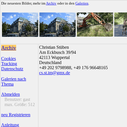
Die neuesten Bilder, mehr im
Archiv
oder in den
Galerien
.
Archiv
Christian Stüben
Am Eckbusch 39/94
42113 Wuppertal
Cookies
Deutschland
Tracking
+49 202 9798988, +49 176 96648165
Datenschutz
cs.st.im@gmx.de
Galerien nach
Thema
Abmelden
Benutzer:
gast
max. Größe:
512
neu Registrieren
Anleitung