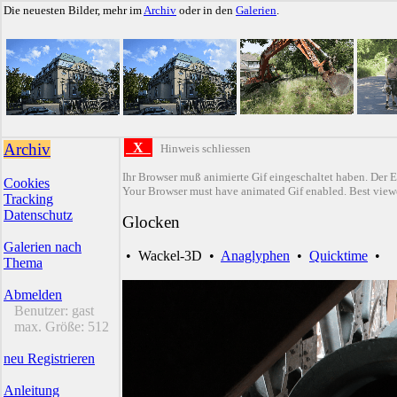
Die neuesten Bilder, mehr im
Archiv
oder in den
Galerien
.
Archiv
X
Hinweis schliessen
Ihr Browser muß animierte Gif eingeschaltet haben. Der E
Cookies
Your Browser must have animated Gif enabled. Best viewe
Tracking
Datenschutz
Glocken
Galerien nach
•
Wackel-3D
•
Anaglyphen
•
Quicktime
•
Thema
Abmelden
Benutzer:
gast
max. Größe:
512
neu Registrieren
Anleitung