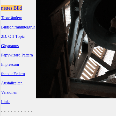
neues Bild
Texte ändern
Bildschirmhintergründe
2D, Off-Topic
Gigapanos
Papywizard Pattern
Impressum
fremde Federn
Ausfallzeiten
Versionen
Links