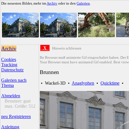
Die neuesten Bilder, mehr im
Archiv
oder in den
Galerien
.
Archiv
X
Hinweis schliessen
Ihr Browser muß animierte Gif eingeschaltet haben. Der E
Cookies
Your Browser must have animated Gif enabled. Best viewe
Tracking
Datenschutz
Brunnen
Galerien nach
•
Wackel-3D
•
Anaglyphen
•
Quicktime
•
Thema
Abmelden
Benutzer:
gast
max. Größe:
512
neu Registrieren
Anleitung