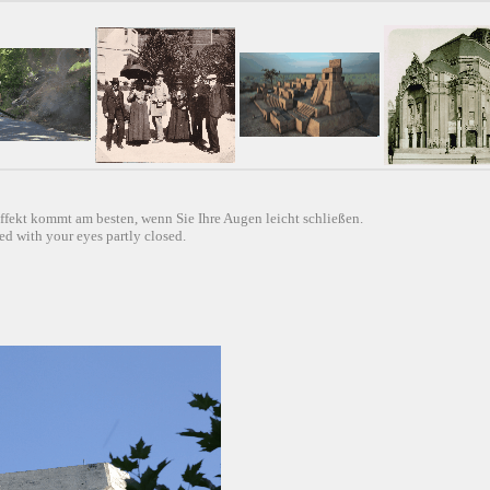
ffekt kommt am besten, wenn Sie Ihre Augen leicht schließen.
d with your eyes partly closed.