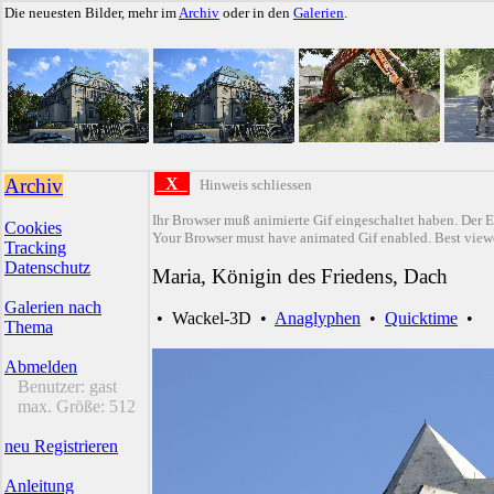
Die neuesten Bilder, mehr im
Archiv
oder in den
Galerien
.
Archiv
X
Hinweis schliessen
Ihr Browser muß animierte Gif eingeschaltet haben. Der E
Cookies
Your Browser must have animated Gif enabled. Best viewe
Tracking
Datenschutz
Maria, Königin des Friedens, Dach
Galerien nach
•
Wackel-3D
•
Anaglyphen
•
Quicktime
•
Thema
Abmelden
Benutzer:
gast
max. Größe:
512
neu Registrieren
Anleitung