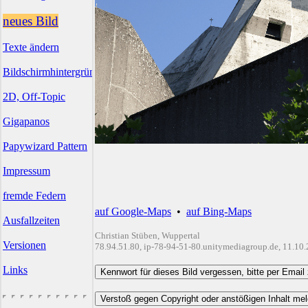
neues Bild
Texte ändern
Bildschirmhintergründe
2D, Off-Topic
Gigapanos
Papywizard Pattern
Impressum
fremde Federn
auf Google-Maps
•
auf Bing-Maps
Ausfallzeiten
Christian Stüben, Wuppertal
Versionen
78.94.51.80, ip-78-94-51-80.unitymediagroup.de, 11.10
Links