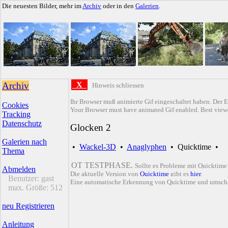
Die neuesten Bilder, mehr im
Archiv
oder in den
Galerien
.
Archiv
X
Hinweis schliessen
Ihr Browser muß animierte Gif eingeschaltet haben. Der E
Cookies
Your Browser must have animated Gif enabled. Best viewe
Tracking
Datenschutz
Glocken 2
Galerien nach
•
Wackel-3D
•
Anaglyphen
•
Quicktime
•
Thema
QT TESTPHASE.
Sollte es Probleme mit Quicktime
Abmelden
Die aktuelle Version von
Quicktime
gibt es
hier
.
Benutzer:
gast
Eine automatische Erkennung von Quicktime und umsch
max. Größe:
512
neu Registrieren
Anleitung