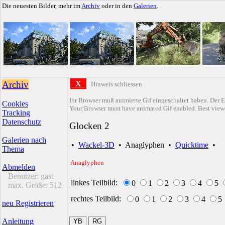
Die neuesten Bilder, mehr im
Archiv
oder in den
Galerien
.
Archiv
X
Hinweis schliessen
Ihr Browser muß animierte Gif eingeschaltet haben. Der E
Cookies
Your Browser must have animated Gif enabled. Best viewe
Tracking
Datenschutz
Glocken 2
Galerien nach
•
Wackel-3D
•
Anaglyphen
•
Quicktime
•
Thema
Anaglyphen
Abmelden
Benutzer:
gast
linkes Teilbild:
0
1
2
3
4
5
max. Größe:
512
rechtes Teilbild:
0
1
2
3
4
5
neu Registrieren
Anleitung