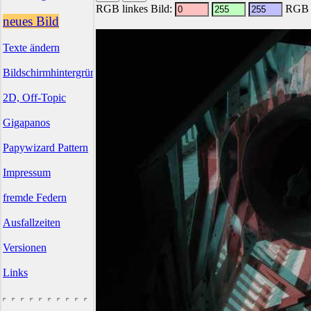
RGB linkes Bild:
RGB r
neues Bild
Texte ändern
Bildschirmhintergründe
2D, Off-Topic
Gigapanos
Papywizard Pattern
Impressum
fremde Federn
Ausfallzeiten
Versionen
Links