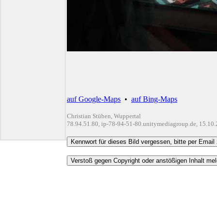
auf Google-Maps
•
auf Bing-Maps
Christian Stüben, Wuppertal
78.94.51.80, ip-78-94-51-80.unitymediagroup.de, 15.10