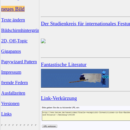
neues Bild
Texte ändern
Der Studienkreis für internationales Fest
Bildschirmhintergründe
2D, Off-Topic
Gigapanos
Papywizard Pattern
Fantastische Literatur
Impressum
fremde Federn
Ausfallzeiten
Link-Verkürzung
Versionen
Links