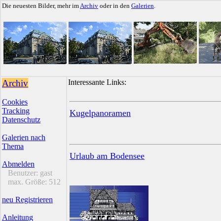
Die neuesten Bilder, mehr im
Archiv
oder in den
Galerien
.
Archiv
Interessante Links:
Cookies
Tracking
Kugelpanoramen
Datenschutz
Galerien nach
Thema
Urlaub am Bodensee
Abmelden
Benutzer:
gast
max. Größe:
512
neu Registrieren
Anleitung