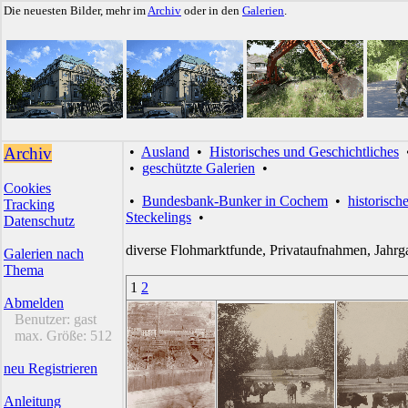
Die neuesten Bilder, mehr im
Archiv
oder in den
Galerien
.
Archiv
•
Ausland
•
Historisches und Geschichtliches
•
geschützte Galerien
•
Cookies
•
Bundesbank-Bunker in Cochem
•
historisch
Tracking
Steckelings
•
Datenschutz
diverse Flohmarktfunde, Privataufnahmen, Jahrg
Galerien nach
Thema
1
2
Abmelden
Benutzer:
gast
max. Größe:
512
neu Registrieren
Anleitung