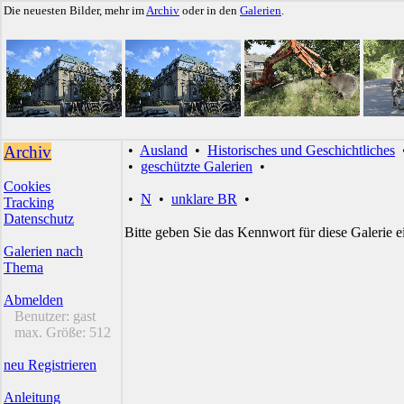
Die neuesten Bilder, mehr im
Archiv
oder in den
Galerien
.
Archiv
•
Ausland
•
Historisches und Geschichtliches
•
geschützte Galerien
•
Cookies
•
N
•
unklare BR
•
Tracking
Datenschutz
Bitte geben Sie das Kennwort für diese Galerie e
Galerien nach
Thema
Abmelden
Benutzer:
gast
max. Größe:
512
neu Registrieren
Anleitung