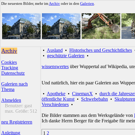
Die neuesten Bilder, mehr im
Archiv
oder in den
Galerien
.
Archiv
•
Ausland
•
Historisches und Geschichtliches
•
geschützte Galerien
•
Cookies
wissenswertes
über Wuppertal auf Wikipedia, un
Tracking
Datenschutz
Und natürlich, hier ein paar Galerien aus Wupper
Galerien nach
Thema
•
Apotheke
•
CinemaxX
•
durch die Jahresze
öffentliche Kunst
•
Schwebebahn
•
Skulpture
Abmelden
Verschiedenes
•
Benutzer:
gast
max. Größe:
512
Die Bilder stammen aus dem Werksgelände von
Ich danke Herrn Berger für die Freigabe für mei
neu Registrieren
Anleitung
1
2