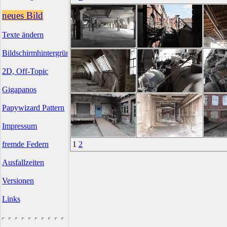
neues Bild
Texte ändern
Bildschirmhintergründe
2D, Off-Topic
Gigapanos
Papywizard Pattern
Impressum
fremde Federn
1
2
Ausfallzeiten
Versionen
Links