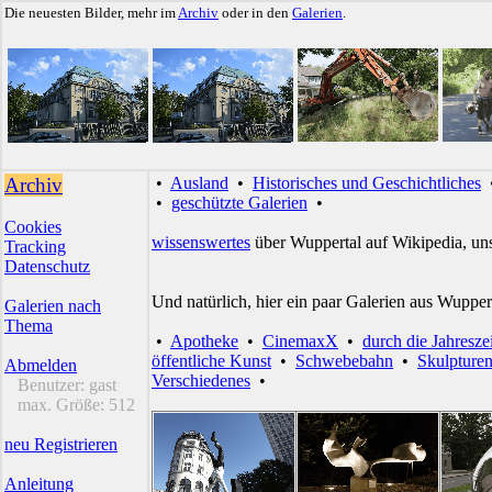
Die neuesten Bilder, mehr im
Archiv
oder in den
Galerien
.
Archiv
•
Ausland
•
Historisches und Geschichtliches
•
geschützte Galerien
•
Cookies
wissenswertes
über Wuppertal auf Wikipedia, un
Tracking
Datenschutz
Und natürlich, hier ein paar Galerien aus Wupper
Galerien nach
Thema
•
Apotheke
•
CinemaxX
•
durch die Jahresze
öffentliche Kunst
•
Schwebebahn
•
Skulpture
Abmelden
Verschiedenes
•
Benutzer:
gast
max. Größe:
512
neu Registrieren
Anleitung