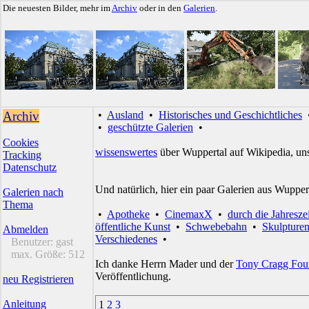
Die neuesten Bilder, mehr im
Archiv
oder in den
Galerien
.
Archiv
•
Ausland
•
Historisches und Geschichtliches
•
geschützte Galerien
•
Cookies
wissenswertes
über Wuppertal auf Wikipedia, un
Tracking
Datenschutz
Und natürlich, hier ein paar Galerien aus Wupper
Galerien nach
Thema
•
Apotheke
•
CinemaxX
•
durch die Jahresze
öffentliche Kunst
•
Schwebebahn
•
Skulpture
Abmelden
Verschiedenes
•
Benutzer:
gast
max. Größe:
512
Ich danke Herrn Mader und der
Tony Cragg Fou
Veröffentlichung.
neu Registrieren
Anleitung
1
2
3