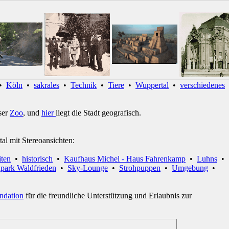
•
Köln
•
sakrales
•
Technik
•
Tiere
•
Wuppertal
•
verschiedenes
ser
Zoo
, und
hier
liegt die Stadt geografisch.
tal mit Stereoansichten:
iten
•
historisch
•
Kaufhaus Michel - Haus Fahrenkamp
•
Luhns
•
npark Waldfrieden
•
Sky-Lounge
•
Strohpuppen
•
Umgebung
•
ndation
für die freundliche Unterstützung und Erlaubnis zur