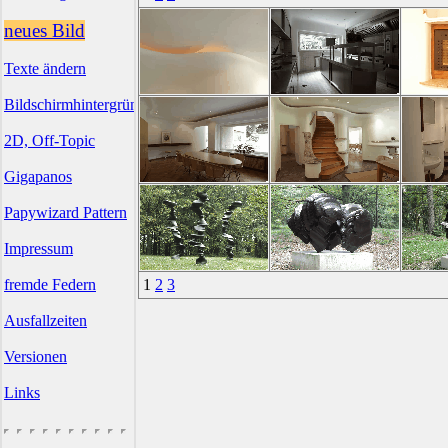
neues Bild
Texte ändern
Bildschirmhintergründe
2D, Off-Topic
Gigapanos
Papywizard Pattern
Impressum
fremde Federn
1
2
3
Ausfallzeiten
Versionen
Links