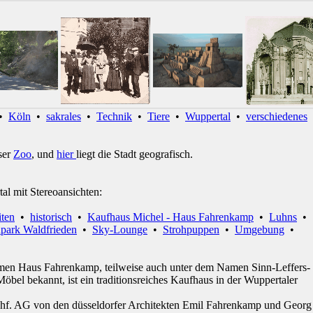
•
Köln
•
sakrales
•
Technik
•
Tiere
•
Wuppertal
•
verschiedenes
ser
Zoo
, und
hier
liegt die Stadt geografisch.
tal mit Stereoansichten:
iten
•
historisch
•
Kaufhaus Michel - Haus Fahrenkamp
•
Luhns
•
npark Waldfrieden
•
Sky-Lounge
•
Strohpuppen
•
Umgebung
•
men Haus Fahrenkamp, teilweise auch unter dem Namen Sinn-Leffers-
öbel bekannt, ist ein traditionsreiches Kaufhaus in der Wuppertaler
hf. AG von den düsseldorfer Architekten Emil Fahrenkamp und Georg