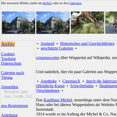
Die neuesten Bilder, mehr im
Archiv
oder in den
Galerien
.
Archiv
•
Ausland
•
Historisches und Geschichtliches
•
geschützte Galerien
•
Cookies
wissenswertes
über Wuppertal auf Wikipedia, un
Tracking
Datenschutz
Und natürlich, hier ein paar Galerien aus Wupper
Galerien nach
Thema
•
Apotheke
•
CinemaxX
•
durch die Jahresze
öffentliche Kunst
•
Schwebebahn
•
Skulpture
Abmelden
Verschiedenes
•
Benutzer:
gast
max. Größe:
512
Das
Kaufhaus Michel
, neuerdings unter dem Na
Haus oder bei älteren Wuppertalern als Welteke-M
neu Registrieren
Innenstadt.
1914 wurde es im Auftrag der Michel & Co. Nac
Anleitung