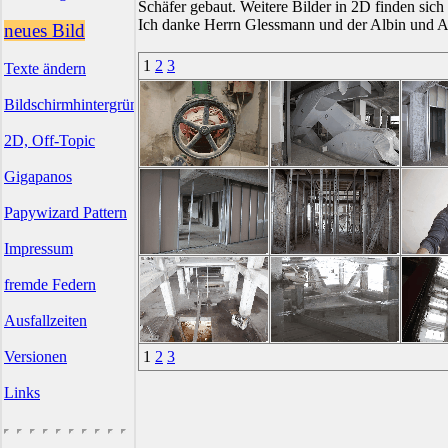
Schäfer gebaut. Weitere Bilder in 2D finden sich
Ich danke Herrn Glessmann und der Albin und Aen
neues Bild
1
2
3
Texte ändern
Bildschirmhintergründe
2D, Off-Topic
Gigapanos
Papywizard Pattern
Impressum
fremde Federn
Ausfallzeiten
Versionen
1
2
3
Links