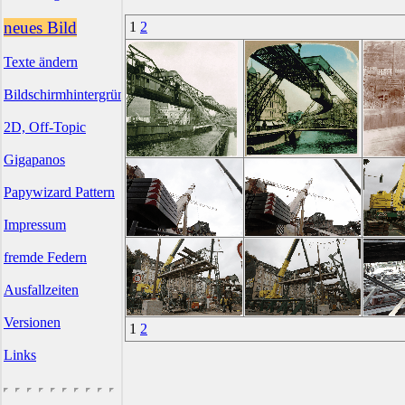
neues Bild
1
2
Texte ändern
Bildschirmhintergründe
2D, Off-Topic
Gigapanos
Papywizard Pattern
Impressum
fremde Federn
Ausfallzeiten
Versionen
1
2
Links