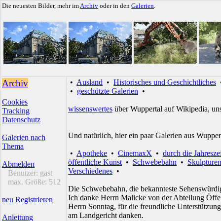
Die neuesten Bilder, mehr im
Archiv
oder in den
Galerien
.
Archiv
•
Ausland
•
Historisches und Geschichtliches
•
geschützte Galerien
•
Cookies
wissenswertes
über Wuppertal auf Wikipedia, un
Tracking
Datenschutz
Und natürlich, hier ein paar Galerien aus Wupper
Galerien nach
Thema
•
Apotheke
•
CinemaxX
•
durch die Jahresze
öffentliche Kunst
•
Schwebebahn
•
Skulpture
Abmelden
Verschiedenes
•
Benutzer:
gast
max. Größe:
512
Die Schwebebahn, die bekannteste Sehenswürdig
Ich danke Herrn Malicke von der Abteilung Öffen
neu Registrieren
Herrn Sonntag, für die freundliche Unterstützu
am Landgericht danken.
Anleitung