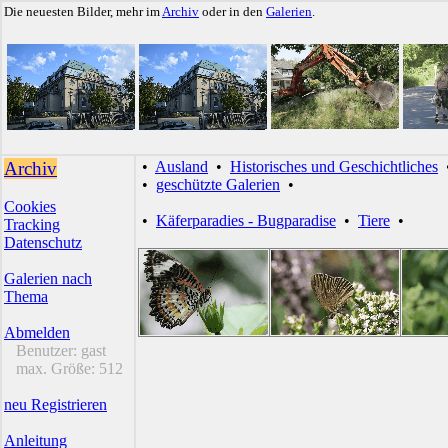
Die neuesten Bilder, mehr im
Archiv
oder in den
Galerien
.
Archiv
•
Ausland
•
Historisches und Geschichtliches
•
geschützte Galerien
•
Cookies
•
Käferparadies - Bugparadise
•
Tiere
•
Tracking
Datenschutz
Galerien nach
Thema
Abmelden
Benutzer:
gast
max. Größe:
512
neu Registrieren
Anleitung