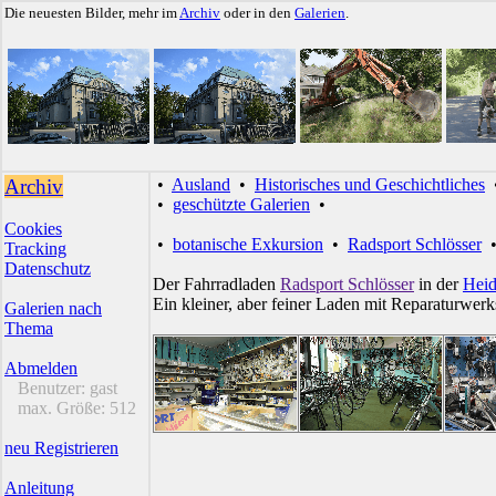
Die neuesten Bilder, mehr im
Archiv
oder in den
Galerien
.
Archiv
•
Ausland
•
Historisches und Geschichtliches
•
geschützte Galerien
•
Cookies
•
botanische Exkursion
•
Radsport Schlösser
Tracking
Datenschutz
Der Fahrradladen
Radsport Schlösser
in der
Heid
Ein kleiner, aber feiner Laden mit Reparaturwerks
Galerien nach
Thema
Abmelden
Benutzer:
gast
max. Größe:
512
neu Registrieren
Anleitung