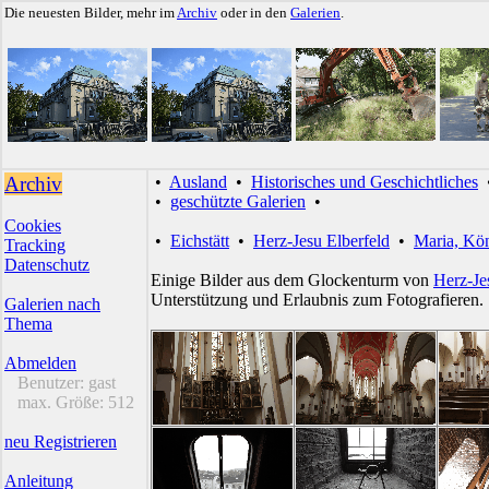
Die neuesten Bilder, mehr im
Archiv
oder in den
Galerien
.
Archiv
•
Ausland
•
Historisches und Geschichtliches
•
geschützte Galerien
•
Cookies
•
Eichstätt
•
Herz-Jesu Elberfeld
•
Maria, Kön
Tracking
Datenschutz
Einige Bilder aus dem Glockenturm von
Herz-Je
Unterstützung und Erlaubnis zum Fotografieren.
Galerien nach
Thema
Abmelden
Benutzer:
gast
max. Größe:
512
neu Registrieren
Anleitung