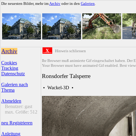
Die neuesten Bilder, mehr im
Archiv
oder in den
Galerien
.
Archiv
X
Hinweis schliessen
Ihr Browser muß animierte Gif eingeschaltet haben. Der E
Cookies
Your Browser must have animated Gif enabled. Best viewe
Tracking
Datenschutz
Ronsdorfer Talsperre
Galerien nach
•
Wackel-3D
•
Thema
Abmelden
Benutzer:
gast
max. Größe:
512
neu Registrieren
Anleitung