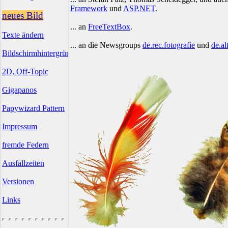
Framework
und
ASP.NET
.
neues Bild
... an
FreeTextBox
.
Texte ändern
... an die Newsgroups
de.rec.fotografie
und
de.al
Bildschirmhintergründe
2D, Off-Topic
Gigapanos
Papywizard Pattern
Impressum
fremde Federn
Ausfallzeiten
Versionen
Links