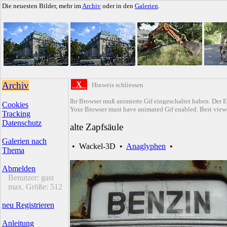
Die neuesten Bilder, mehr im
Archiv
oder in den
Galerien
.
Archiv
X
Hinweis schliessen
Ihr Browser muß animierte Gif eingeschaltet haben. Der E
Cookies
Your Browser must have animated Gif enabled. Best viewe
Tracking
Datenschutz
alte Zapfsäule
Galerien nach
•
Wackel-3D
•
Anaglyphen
•
Thema
Abmelden
Benutzer:
gast
max. Größe:
512
neu Registrieren
Anleitung