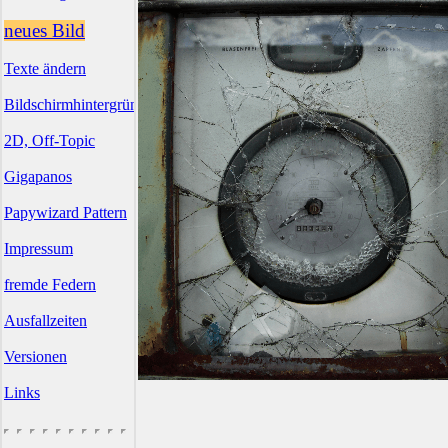
neues Bild
Texte ändern
Bildschirmhintergründe
2D, Off-Topic
Gigapanos
Papywizard Pattern
Impressum
fremde Federn
Ausfallzeiten
Versionen
Links