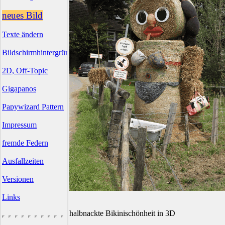
neues Bild
Texte ändern
Bildschirmhintergründe
2D, Off-Topic
Gigapanos
Papywizard Pattern
Impressum
fremde Federn
Ausfallzeiten
Versionen
Links
halbnackte Bikinischönheit in 3D