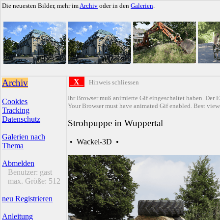
Die neuesten Bilder, mehr im
Archiv
oder in den
Galerien
.
Archiv
X
Hinweis schliessen
Ihr Browser muß animierte Gif eingeschaltet haben. Der E
Cookies
Your Browser must have animated Gif enabled. Best viewe
Tracking
Datenschutz
Strohpuppe in Wuppertal
Galerien nach
•
Wackel-3D
•
Thema
Abmelden
Benutzer:
gast
max. Größe:
512
neu Registrieren
Anleitung