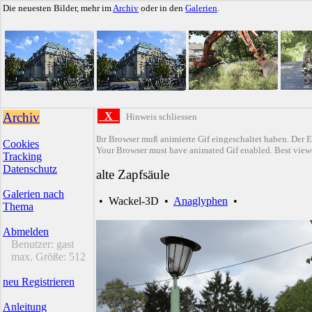
Die neuesten Bilder, mehr im
Archiv
oder in den
Galerien
.
Archiv
X
Hinweis schliessen
Ihr Browser muß animierte Gif eingeschaltet haben. Der E
Cookies
Your Browser must have animated Gif enabled. Best viewe
Tracking
Datenschutz
alte Zapfsäule
Galerien nach
•
Wackel-3D
•
Anaglyphen
•
Thema
Abmelden
Benutzer:
gast
max. Größe:
512
neu Registrieren
Anleitung