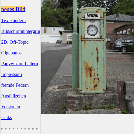
neues Bild
Texte ändern
Bildschirmhintergründe
2D, Off-Topic
Gigapanos
Papywizard Pattern
Impressum
fremde Federn
Ausfallzeiten
Versionen
Links