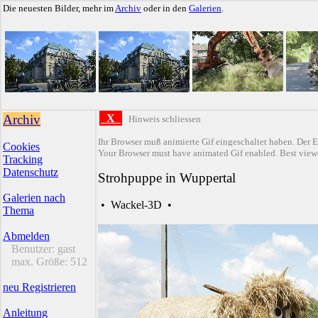
Die neuesten Bilder, mehr im
Archiv
oder in den
Galerien
.
Archiv
X
Hinweis schliessen
Ihr Browser muß animierte Gif eingeschaltet haben. Der E
Cookies
Your Browser must have animated Gif enabled. Best viewe
Tracking
Datenschutz
Strohpuppe in Wuppertal
Galerien nach
•
Wackel-3D
•
Thema
Abmelden
Benutzer:
gast
max. Größe:
512
neu Registrieren
Anleitung