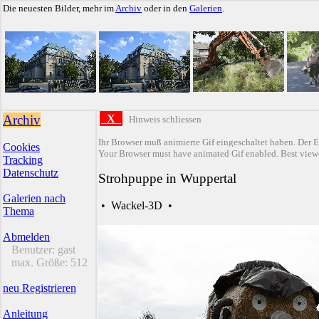
Die neuesten Bilder, mehr im
Archiv
oder in den
Galerien
.
Archiv
X
Hinweis schliessen
Ihr Browser muß animierte Gif eingeschaltet haben. Der E
Cookies
Your Browser must have animated Gif enabled. Best viewe
Tracking
Datenschutz
Strohpuppe in Wuppertal
Galerien nach
•
Wackel-3D
•
Thema
Abmelden
Benutzer:
gast
max. Größe:
512
neu Registrieren
Anleitung