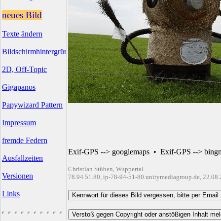
neues Bild
Texte ändern
Bildschirmhintergründe
2D, Off-Topic
Gigapanos
Papywizard Pattern
Impressum
fremde Federn
Exif-GPS --> googlemaps
•
Exif-GPS --> bing
Ausfallzeiten
Christian Stüben, Wuppertal
Versionen
78.94.51.80, ip-78-94-51-80.unitymediagroup.de, 22.08
Links