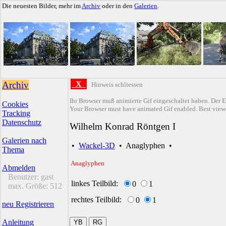
Die neuesten Bilder, mehr im
Archiv
oder in den
Galerien
.
Archiv
X
Hinweis schliessen
Ihr Browser muß animierte Gif eingeschaltet haben. Der E
Cookies
Your Browser must have animated Gif enabled. Best viewe
Tracking
Datenschutz
Wilhelm Konrad Röntgen I
Galerien nach
•
Wackel-3D
•
Anaglyphen
•
Thema
Anaglyphen
Abmelden
Benutzer:
gast
linkes Teilbild:
0
1
max. Größe:
512
rechtes Teilbild:
0
1
neu Registrieren
Anleitung