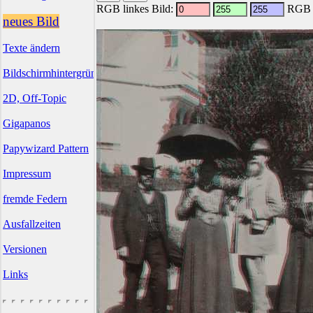
RGB linkes Bild:
RGB r
neues Bild
Texte ändern
Bildschirmhintergründe
2D, Off-Topic
Gigapanos
Papywizard Pattern
Impressum
fremde Federn
Ausfallzeiten
Versionen
Links