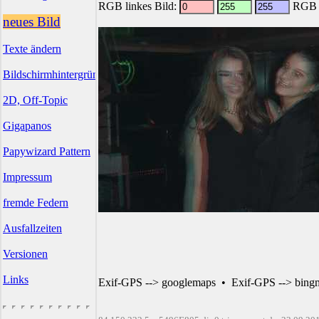
RGB linkes Bild:
RGB r
neues Bild
Texte ändern
Bildschirmhintergründe
2D, Off-Topic
Gigapanos
Papywizard Pattern
Impressum
fremde Federn
Ausfallzeiten
Versionen
Links
Exif-GPS --> googlemaps
•
Exif-GPS --> bing