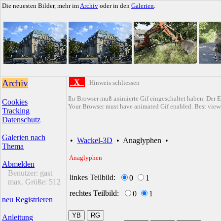
Die neuesten Bilder, mehr im
Archiv
oder in den
Galerien
.
Archiv
X
Hinweis schliessen
Ihr Browser muß animierte Gif eingeschaltet haben. Der E
Cookies
Your Browser must have animated Gif enabled. Best viewe
Tracking
Datenschutz
Galerien nach
•
Wackel-3D
•
Anaglyphen
•
Thema
Anaglyphen
Abmelden
Benutzer:
gast
linkes Teilbild:
0
1
max. Größe:
512
rechtes Teilbild:
0
1
neu Registrieren
Anleitung