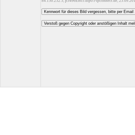
84.150.232.5, p5496E805.dip0.t-ipconnect.de, 23.09.20