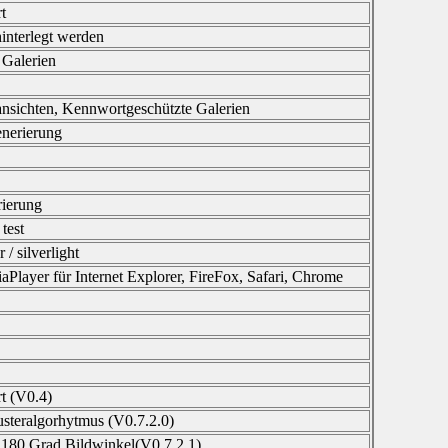
t
interlegt werden
 Galerien
ansichten, Kennwortgeschützte Galerien
enerierung
ierung
test
 / silverlight
yer für Internet Explorer, FireFox, Safari, Chrome
rt (V0.4)
usteralgorhytmus (V0.7.2.0)
i 180 Grad Bildwinkel(V0.7.2.1)