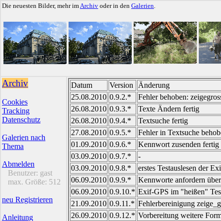
Die neuesten Bilder, mehr im
Archiv
oder in den
Galerien
.
Archiv
Datum
Version
Änderung
25.08.2010
0.9.2.*
Fehler behoben: zeigegross
Cookies
26.08.2010
0.9.3.*
Texte Ändern fertig
Tracking
Datenschutz
26.08.2010
0.9.4.*
Textsuche fertig
27.08.2010
0.9.5.*
Fehler in Textsuche behobe
Galerien nach
01.09.2010
0.9.6.*
Kennwort zusenden fertig
Thema
03.09.2010
0.9.7.*
-
Abmelden
03.09.2010
0.9.8.*
erstes Testauslesen der Ex
Benutzer:
gast
06.09.2010
0.9.9.*
Kennworte anfordern übera
max. Größe:
512
06.09.2010
0.9.10.*
Exif-GPS im "heißen" Test
neu Registrieren
21.09.2010
0.9.11.*
Fehlerbereinigung zeige_g
26.09.2010
0.9.12.*
Vorbereitung weitere Form
Anleitung