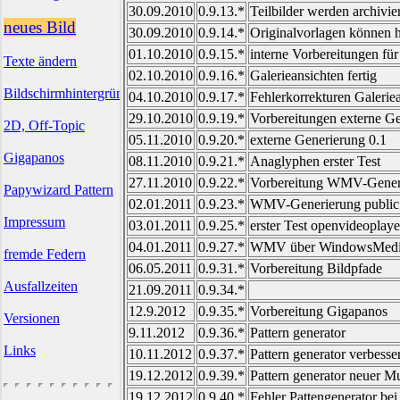
30.09.2010
0.9.13.*
Teilbilder werden archivier
neues Bild
30.09.2010
0.9.14.*
Originalvorlagen können h
01.10.2010
0.9.15.*
interne Vorbereitungen für
Texte ändern
02.10.2010
0.9.16.*
Galerieansichten fertig
Bildschirmhintergründe
04.10.2010
0.9.17.*
Fehlerkorrekturen Galerie
29.10.2010
0.9.19.*
Vorbereitungen externe G
2D, Off-Topic
05.11.2010
0.9.20.*
externe Generierung 0.1
Gigapanos
08.11.2010
0.9.21.*
Anaglyphen erster Test
27.11.2010
0.9.22.*
Vorbereitung WMV-Gener
Papywizard Pattern
02.01.2011
0.9.23.*
WMV-Generierung public 
Impressum
03.01.2011
0.9.25.*
erster Test openvideoplayer
04.01.2011
0.9.27.*
WMV über WindowsMediaPla
fremde Federn
06.05.2011
0.9.31.*
Vorbereitung Bildpfade
Ausfallzeiten
21.09.2011
0.9.34.*
12.9.2012
0.9.35.*
Vorbereitung Gigapanos
Versionen
9.11.2012
0.9.36.*
Pattern generator
Links
10.11.2012
0.9.37.*
Pattern generator verbesse
19.12.2012
0.9.39.*
Pattern generator neuer M
19.12.2012
0.9.40.*
Fehler Pattengenerator be