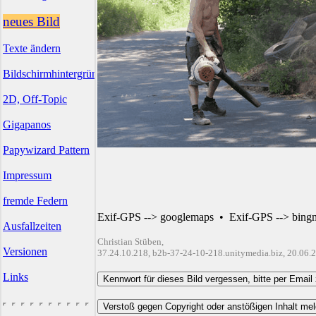
neues Bild
Texte ändern
Bildschirmhintergründe
2D, Off-Topic
Gigapanos
Papywizard Pattern
Impressum
fremde Federn
Exif-GPS --> googlemaps
•
Exif-GPS --> bing
Ausfallzeiten
Christian Stüben,
Versionen
37.24.10.218, b2b-37-24-10-218.unitymedia.biz, 20.06.
Links