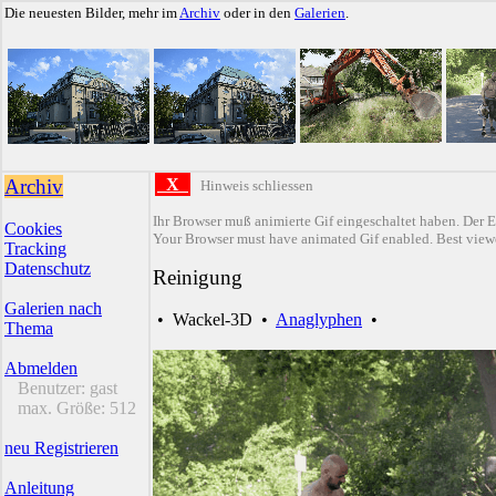
Die neuesten Bilder, mehr im
Archiv
oder in den
Galerien
.
Archiv
X
Hinweis schliessen
Ihr Browser muß animierte Gif eingeschaltet haben. Der E
Cookies
Your Browser must have animated Gif enabled. Best viewe
Tracking
Datenschutz
Reinigung
Galerien nach
•
Wackel-3D
•
Anaglyphen
•
Thema
Abmelden
Benutzer:
gast
max. Größe:
512
neu Registrieren
Anleitung