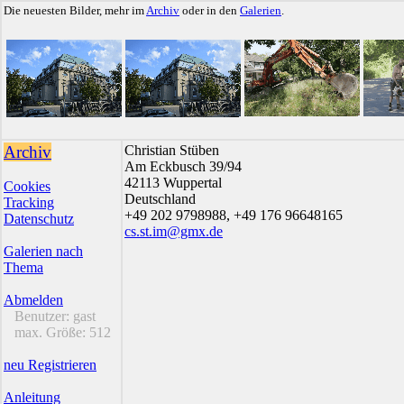
Die neuesten Bilder, mehr im
Archiv
oder in den
Galerien
.
Archiv
Christian Stüben
Am Eckbusch 39/94
42113 Wuppertal
Cookies
Deutschland
Tracking
+49 202 9798988, +49 176 96648165
Datenschutz
cs.st.im@gmx.de
Galerien nach
Thema
Abmelden
Benutzer:
gast
max. Größe:
512
neu Registrieren
Anleitung