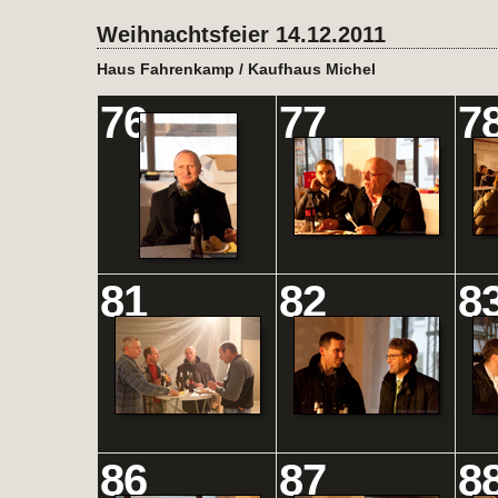
Weihnachtsfeier 14.12.2011
Haus Fahrenkamp / Kaufhaus Michel
76
77
7
81
82
8
86
87
8