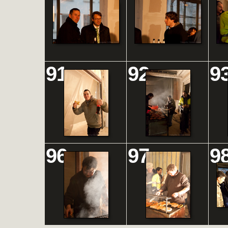
91
92
9
96
97
9