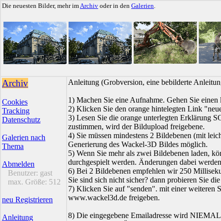
Die neuesten Bilder, mehr im
Archiv
oder in den
Galerien
.
Archiv
Anleitung (Grobversion, eine bebilderte Anleit
1) Machen Sie eine Aufnahme. Gehen Sie einen k
Cookies
2) Klicken Sie den orange hintelegten Link "neue
Tracking
3) Lesen Sie die orange unterlegten Erklärung
Datenschutz
zustimmen, wird der Bildupload freigebene.
4) Sie müssen mindestens 2 Bildebenen (mit leich
Galerien nach
Generierung des Wackel-3D Bildes möglich.
Thema
5) Wenn Sie mehr als zwei Bildebenen laden, kö
durchgespielt werden. Änderungen dabei werden s
Abmelden
6) Bei 2 Bildebenen empfehlen wir 250 Millisek
Benutzer:
gast
Sie sind sich nicht sicher? dann probieren Sie die
max. Größe:
512
7) Klicken Sie auf "senden". mit einer weiteren 
www.wackel3d.de freigeben.
neu Registrieren
8) Die eingegebene Emailadresse wird NIEMALS 
Anleitung