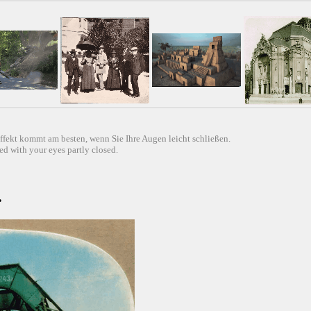
ffekt kommt am besten, wenn Sie Ihre Augen leicht schließen.
d with your eyes partly closed.
•