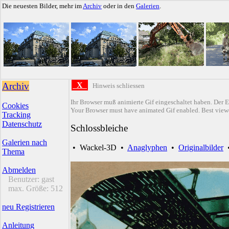
Die neuesten Bilder, mehr im
Archiv
oder in den
Galerien
.
Archiv
X
Hinweis schliessen
Ihr Browser muß animierte Gif eingeschaltet haben. Der E
Cookies
Your Browser must have animated Gif enabled. Best viewe
Tracking
Datenschutz
Schlossbleiche
Galerien nach
•
Wackel-3D
•
Anaglyphen
•
Originalbilder
Thema
Abmelden
Benutzer:
gast
max. Größe:
512
neu Registrieren
Anleitung