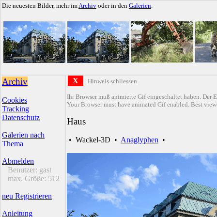
Die neuesten Bilder, mehr im
Archiv
oder in den
Galerien
.
Archiv
X
Hinweis schliessen
Ihr Browser muß animierte Gif eingeschaltet haben. Der E
Cookies
Your Browser must have animated Gif enabled. Best viewe
Tracking
Datenschutz
Haus
Galerien nach
•
Wackel-3D
•
Anaglyphen
•
Thema
Abmelden
Benutzer:
gast
max. Größe:
512
neu Registrieren
Anleitung