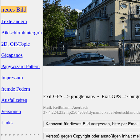
neues Bild
Texte ändern
Bildschirmhintergründe
2D, Off-Topic
Gigapanos
Papywizard Pattern
Impressum
fremde Federn
Exif-GPS --> googlemaps
•
Exif-GPS --> bing
Ausfallzeiten
Maik Reißmann, Auerbach
Versionen
37.4.224.232, ip2504e0e8.dynamic.kabel-deutschland.d
Links