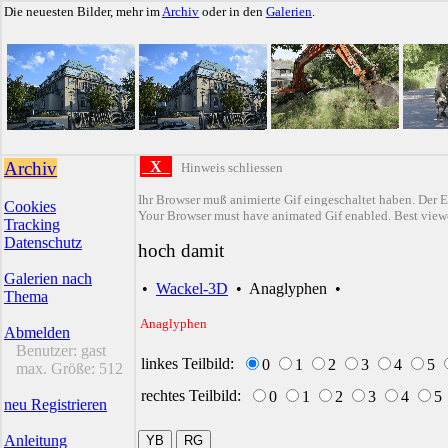
Die neuesten Bilder, mehr im
Archiv
oder in den
Galerien
.
Archiv
X
Hinweis schliessen
Ihr Browser muß animierte Gif eingeschaltet haben. Der E
Cookies
Your Browser must have animated Gif enabled. Best viewe
Tracking
Datenschutz
hoch damit
Galerien nach
•
Wackel-3D
•
Anaglyphen
•
Thema
Anaglyphen
Abmelden
Benutzer:
gast
linkes Teilbild:
0
1
2
3
4
5
max. Größe:
512
rechtes Teilbild:
0
1
2
3
4
5
neu Registrieren
Anleitung