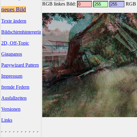
RGB linkes Bild:
RGB r
neues Bild
Texte ändern
Bildschirmhintergründe
2D, Off-Topic
Gigapanos
Papywizard Pattern
Impressum
fremde Federn
Ausfallzeiten
Versionen
Links