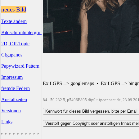
neues Bild
Texte ändern
Bildschirmhintergründe
2D, Off-Topic
Gigapanos
Papywizard Pattern
Impressum
Exif-GPS --> googlemaps
•
Exif-GPS --> bing
fremde Federn
Ausfallzeiten
84.150.232.5, p5496E805.dip0.t-ipconnect.de, 23.09.20
Versionen
Links