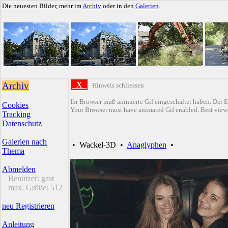
Die neuesten Bilder, mehr im
Archiv
oder in den
Galerien
.
Archiv
X
Hinweis schliessen
Ihr Browser muß animierte Gif eingeschaltet haben. Der E
Cookies
Your Browser must have animated Gif enabled. Best viewe
Tracking
Datenschutz
Galerien nach
•
Wackel-3D
•
Anaglyphen
•
Thema
Abmelden
Benutzer:
gast
max. Größe:
512
neu Registrieren
Anleitung