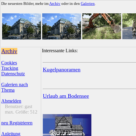
Die neuesten Bilder, mehr im
Archiv
oder in den
Galerien
.
Archiv
Interessante Links:
Cookies
Tracking
Kugelpanoramen
Datenschutz
Galerien nach
Thema
Urlaub am Bodensee
Abmelden
Benutzer:
gast
max. Größe:
512
neu Registrieren
Anleitung