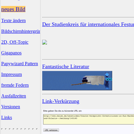
neues Bild
Texte ändern
Der Studienkreis für internationales Fest
Bildschirmhintergründe
2D, Off-Topic
Gigapanos
Papywizard Pattern
Fantastische Literatur
Impressum
fremde Federn
Ausfallzeiten
Link-Verkürzung
Versionen
Links