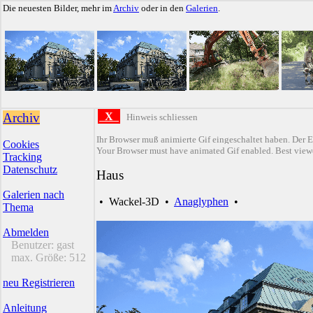
Die neuesten Bilder, mehr im
Archiv
oder in den
Galerien
.
Archiv
X
Hinweis schliessen
Ihr Browser muß animierte Gif eingeschaltet haben. Der E
Cookies
Your Browser must have animated Gif enabled. Best viewe
Tracking
Datenschutz
Haus
Galerien nach
•
Wackel-3D
•
Anaglyphen
•
Thema
Abmelden
Benutzer:
gast
max. Größe:
512
neu Registrieren
Anleitung