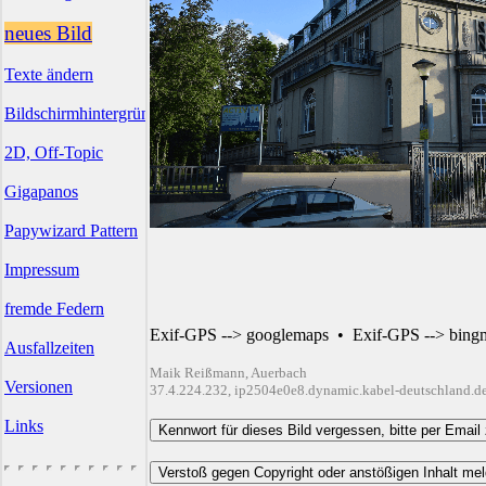
neues Bild
Texte ändern
Bildschirmhintergründe
2D, Off-Topic
Gigapanos
Papywizard Pattern
Impressum
fremde Federn
Exif-GPS --> googlemaps
•
Exif-GPS --> bing
Ausfallzeiten
Maik Reißmann, Auerbach
Versionen
37.4.224.232, ip2504e0e8.dynamic.kabel-deutschland.d
Links