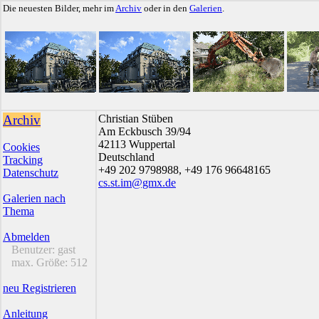
Die neuesten Bilder, mehr im
Archiv
oder in den
Galerien
.
Archiv
Christian Stüben
Am Eckbusch 39/94
42113 Wuppertal
Cookies
Deutschland
Tracking
+49 202 9798988, +49 176 96648165
Datenschutz
cs.st.im@gmx.de
Galerien nach
Thema
Abmelden
Benutzer:
gast
max. Größe:
512
neu Registrieren
Anleitung