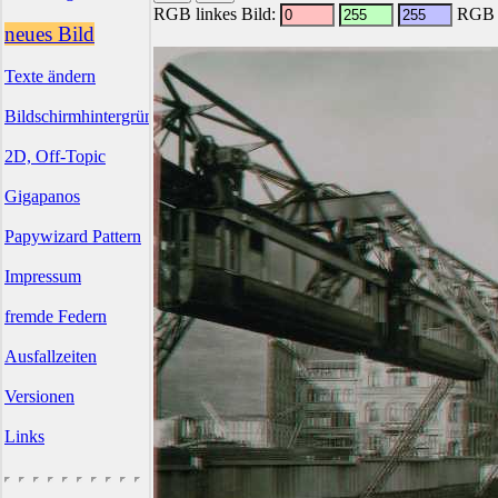
RGB linkes Bild:
RGB r
neues Bild
Texte ändern
Bildschirmhintergründe
2D, Off-Topic
Gigapanos
Papywizard Pattern
Impressum
fremde Federn
Ausfallzeiten
Versionen
Links