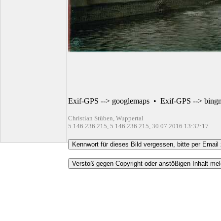
Exif-GPS --> googlemaps
•
Exif-GPS --> bing
Christian Stüben, Wuppertal
5.146.236.215, 5.146.236.215, 30.07.2016 13:32:17