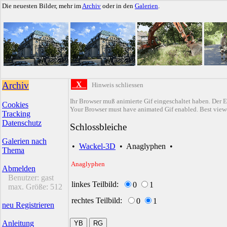
Die neuesten Bilder, mehr im
Archiv
oder in den
Galerien
.
Archiv
X
Hinweis schliessen
Ihr Browser muß animierte Gif eingeschaltet haben. Der E
Cookies
Your Browser must have animated Gif enabled. Best viewe
Tracking
Datenschutz
Schlossbleiche
Galerien nach
•
Wackel-3D
•
Anaglyphen
•
Thema
Anaglyphen
Abmelden
Benutzer:
gast
linkes Teilbild:
0
1
max. Größe:
512
rechtes Teilbild:
0
1
neu Registrieren
Anleitung