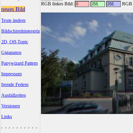
RGB linkes Bild:
RGB r
neues Bild
Texte ändern
Bildschirmhintergründe
2D, Off-Topic
Gigapanos
Papywizard Pattern
Impressum
fremde Federn
Ausfallzeiten
Versionen
Links