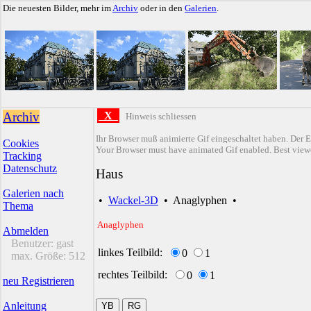
Die neuesten Bilder, mehr im
Archiv
oder in den
Galerien
.
Archiv
X
Hinweis schliessen
Ihr Browser muß animierte Gif eingeschaltet haben. Der E
Cookies
Your Browser must have animated Gif enabled. Best viewe
Tracking
Datenschutz
Haus
Galerien nach
•
Wackel-3D
•
Anaglyphen
•
Thema
Anaglyphen
Abmelden
Benutzer:
gast
linkes Teilbild:
0
1
max. Größe:
512
rechtes Teilbild:
0
1
neu Registrieren
Anleitung