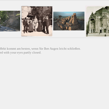
ffekt kommt am besten, wenn Sie Ihre Augen leicht schließen.
d with your eyes partly closed.