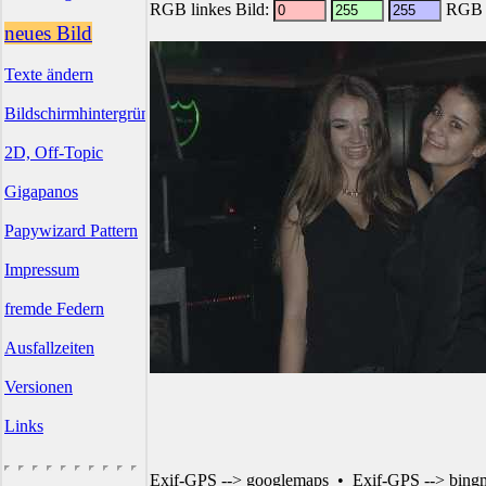
RGB linkes Bild:
RGB r
neues Bild
Texte ändern
Bildschirmhintergründe
2D, Off-Topic
Gigapanos
Papywizard Pattern
Impressum
fremde Federn
Ausfallzeiten
Versionen
Links
Exif-GPS --> googlemaps
•
Exif-GPS --> bing