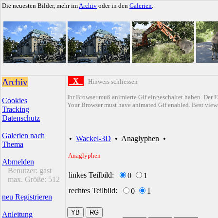
Die neuesten Bilder, mehr im
Archiv
oder in den
Galerien
.
Archiv
X
Hinweis schliessen
Ihr Browser muß animierte Gif eingeschaltet haben. Der E
Cookies
Your Browser must have animated Gif enabled. Best viewe
Tracking
Datenschutz
Galerien nach
•
Wackel-3D
•
Anaglyphen
•
Thema
Anaglyphen
Abmelden
Benutzer:
gast
linkes Teilbild:
0
1
max. Größe:
512
rechtes Teilbild:
0
1
neu Registrieren
Anleitung