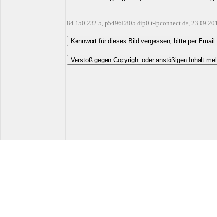
84.150.232.5, p5496E805.dip0.t-ipconnect.de, 23.09.20